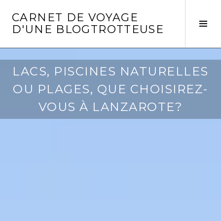
Aller
CARNET DE VOYAGE
au
Act
D'UNE BLOGTROTTEUSE
contenu
la
principal
col
laté
LACS, PISCINES NATURELLES
OU PLAGES, QUE CHOISIREZ-
VOUS À LANZAROTE?