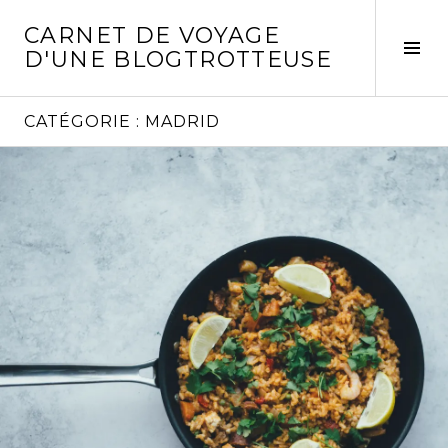
Aller
CARNET DE VOYAGE
au
Act
D'UNE BLOGTROTTEUSE
contenu
la
principal
col
laté
CATÉGORIE :
MADRID