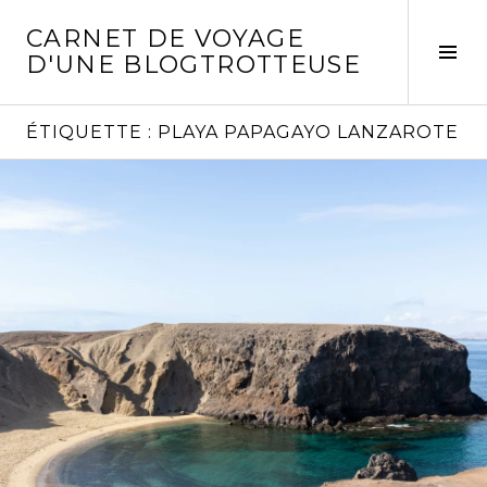
Aller
CARNET DE VOYAGE
au
Act
D'UNE BLOGTROTTEUSE
contenu
la
principal
col
laté
ÉTIQUETTE :
PLAYA PAPAGAYO LANZAROTE