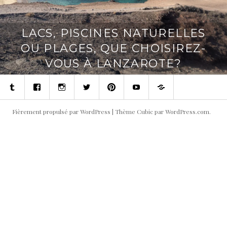
LACS, PISCINES NATURELLES
OU PLAGES, QUE CHOISIREZ-
VOUS À LANZAROTE?
Tumblr
Facebook
Instagram
Twitter
Pinterest
Youtube
Contact
Fièrement propulsé par WordPress
|
Thème Cubic par
WordPress.com
.