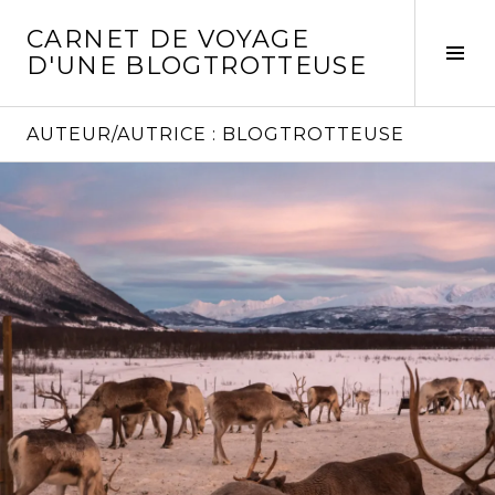
Aller
CARNET DE VOYAGE
au
Act
D'UNE BLOGTROTTEUSE
contenu
la
principal
col
laté
AUTEUR/AUTRICE :
BLOGTROTTEUSE