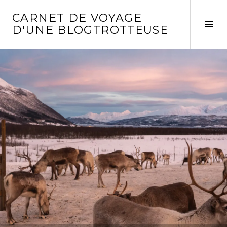
Aller
CARNET DE VOYAGE
au
Act
D'UNE BLOGTROTTEUSE
contenu
la
principal
col
laté