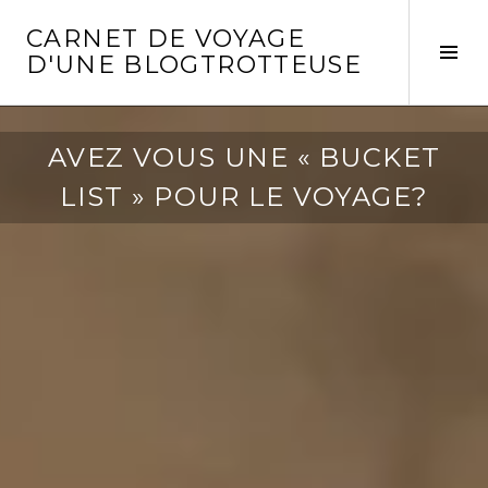
Aller
CARNET DE VOYAGE
au
Act
D'UNE BLOGTROTTEUSE
contenu
la
principal
col
laté
AVEZ VOUS UNE « BUCKET
LIST » POUR LE VOYAGE?