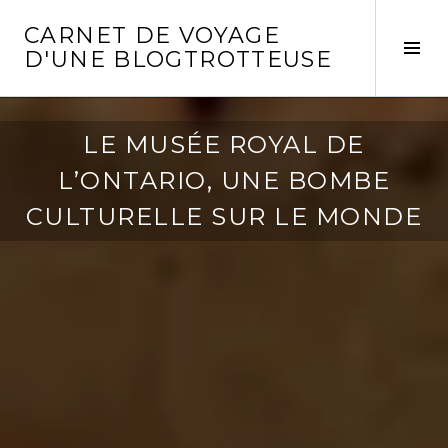
Aller
CARNET DE VOYAGE
au
Act
D'UNE BLOGTROTTEUSE
contenu
la
principal
col
laté
LE MUSÉE ROYAL DE
L’ONTARIO, UNE BOMBE
CULTURELLE SUR LE MONDE