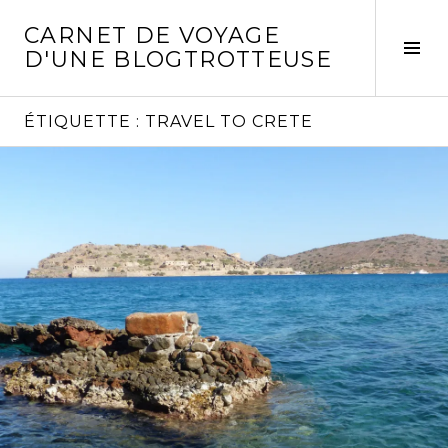
Aller
CARNET DE VOYAGE
au
Act
D'UNE BLOGTROTTEUSE
contenu
la
principal
col
laté
ÉTIQUETTE :
TRAVEL TO CRETE