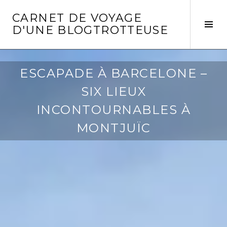
Aller
CARNET DE VOYAGE
au
Act
D'UNE BLOGTROTTEUSE
contenu
la
principal
col
laté
ESCAPADE À BARCELONE –
SIX LIEUX
INCONTOURNABLES À
MONTJUÏC