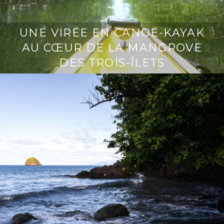
UNE VIRÉE EN CANOË-KAYAK
AU CŒUR DE LA MANGROVE
DES TROIS-ÎLETS