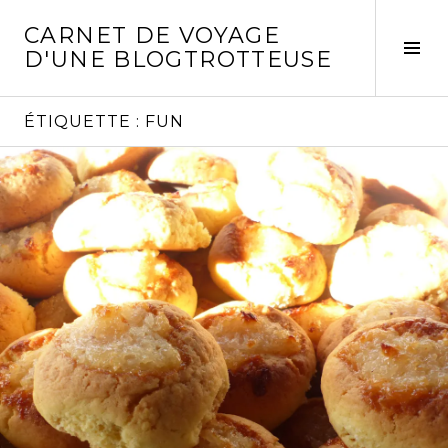
Aller
CARNET DE VOYAGE
au
Act
D'UNE BLOGTROTTEUSE
contenu
la
principal
col
laté
ÉTIQUETTE :
FUN