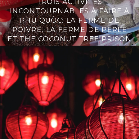
TROIS ACTIVITÉS
INCONTOURNABLES À FAIRE À
PHU QUÔC: LA FERME DE
POIVRE, LA FERME DE PERLE
ET THE COCONUT TREE PRISON