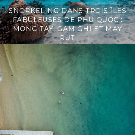
SNORKELING DANS TROIS ÎLES
FABULEUSES DE PHU QUÔC :
MONG TAY, GAM GHI ET MAY
RUT