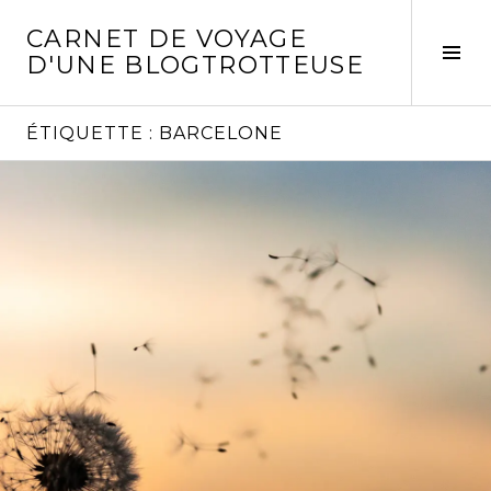
Aller
CARNET DE VOYAGE
au
Act
D'UNE BLOGTROTTEUSE
contenu
la
principal
col
laté
ÉTIQUETTE :
BARCELONE