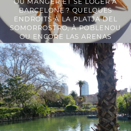
OÙ MANGER ET SE LOGER À
BARCELONE ? QUELQUES
ENDROITS À LA PLATJA DEL
SOMORROSTRO, À POBLENOU
OU ENCORE LAS ARENAS