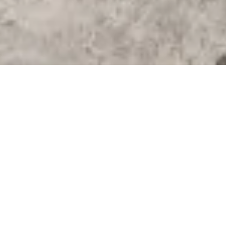
Article mis à jour le
20 avril 2026
5/5 - (32 votes)
Si vous êtes de passage sur l’île, n’hésitez pas à faire
un détour par
le Carbet, au nord
de la
Martinique. Le Carbet
est une commune marquée par
l’histoire. De nombreux lieux de commémoration de
l’esclavage y sont visibles. Toutefois, ce que je retiens
ici, c’est la biodiversité. Non loin du volcan, la nature
reprend ses droits et offre des reliefs qui subliment le
nord de l’île. Il y a d’ailleurs de nombreuses