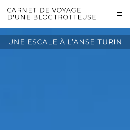
Aller
CARNET DE VOYAGE
au
Act
D'UNE BLOGTROTTEUSE
contenu
la
principal
col
laté
UNE ESCALE À L’ANSE TURIN