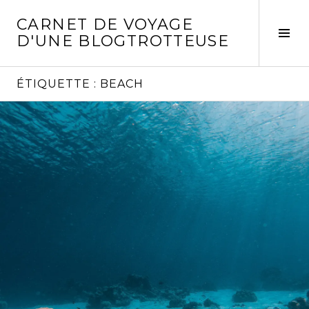
Aller
CARNET DE VOYAGE
au
Act
D'UNE BLOGTROTTEUSE
contenu
la
principal
col
laté
ÉTIQUETTE :
BEACH