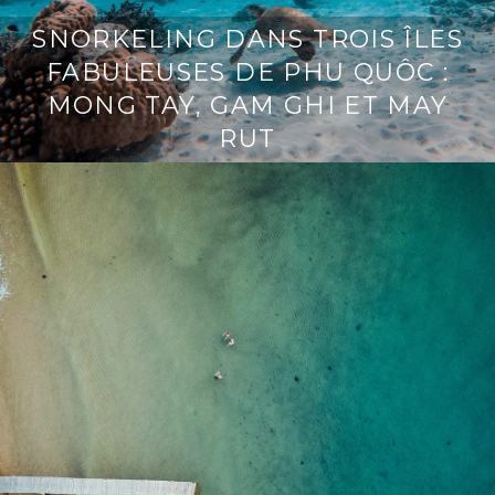
SNORKELING DANS TROIS ÎLES
FABULEUSES DE PHU QUÔC :
MONG TAY, GAM GHI ET MAY
RUT