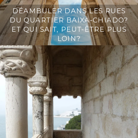
DÉAMBULER DANS LES RUES
DU QUARTIER BAIXA-CHIADO?
ET QUI SAIT, PEUT-ÊTRE PLUS
LOIN?