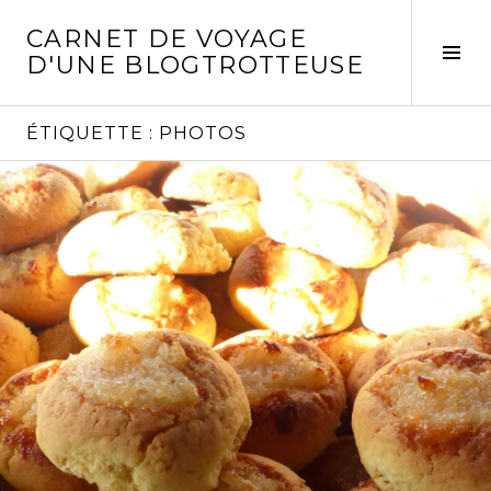
Aller
CARNET DE VOYAGE
au
Act
D'UNE BLOGTROTTEUSE
contenu
la
principal
col
laté
ÉTIQUETTE :
PHOTOS