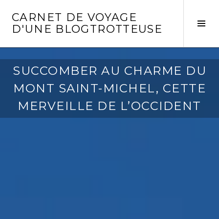
Aller
CARNET DE VOYAGE
au
Act
D'UNE BLOGTROTTEUSE
contenu
la
principal
col
laté
SUCCOMBER AU CHARME DU
MONT SAINT-MICHEL, CETTE
MERVEILLE DE L’OCCIDENT