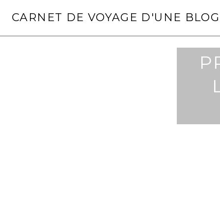
Aller
CARNET DE VOYAGE D'UNE BLO
au
contenu
principal
P