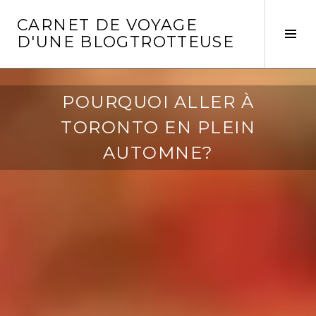
Aller
CARNET DE VOYAGE
au
Act
D'UNE BLOGTROTTEUSE
contenu
la
principal
col
laté
POURQUOI ALLER À
TORONTO EN PLEIN
AUTOMNE?