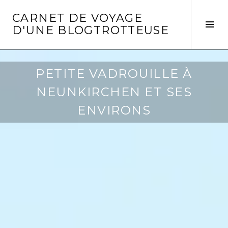
Aller
CARNET DE VOYAGE
au
Act
D'UNE BLOGTROTTEUSE
contenu
la
principal
col
laté
PETITE VADROUILLE À
NEUNKIRCHEN ET SES
ENVIRONS