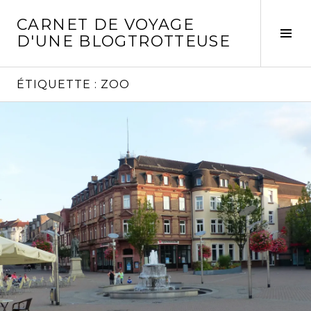
Aller
CARNET DE VOYAGE
au
Act
D'UNE BLOGTROTTEUSE
contenu
la
principal
col
laté
ÉTIQUETTE :
ZOO