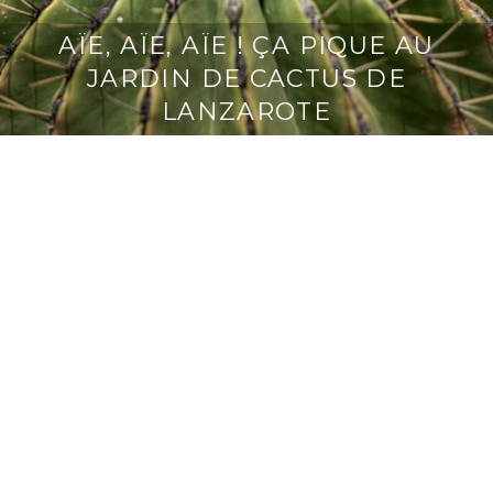
AÏE, AÏE, AÏE ! ÇA PIQUE AU
JARDIN DE CACTUS DE
LANZAROTE