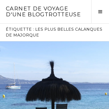
Aller
CARNET DE VOYAGE
au
Act
D'UNE BLOGTROTTEUSE
contenu
la
principal
col
laté
ÉTIQUETTE :
LES PLUS BELLES CALANQUES
DE MAJORQUE