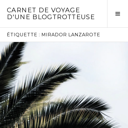
Aller
CARNET DE VOYAGE
au
Act
D'UNE BLOGTROTTEUSE
contenu
la
principal
col
laté
ÉTIQUETTE :
MIRADOR LANZAROTE