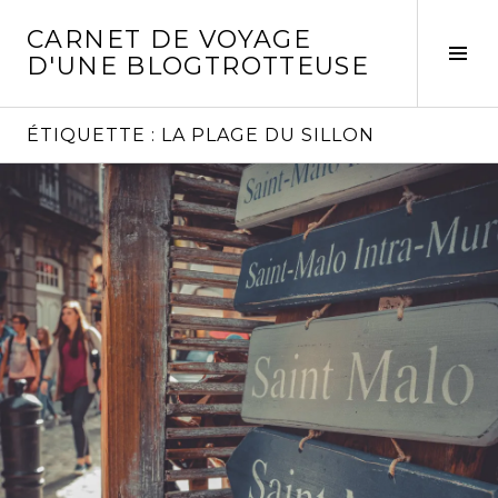
Aller
CARNET DE VOYAGE
au
Act
D'UNE BLOGTROTTEUSE
contenu
la
principal
col
laté
ÉTIQUETTE :
LA PLAGE DU SILLON