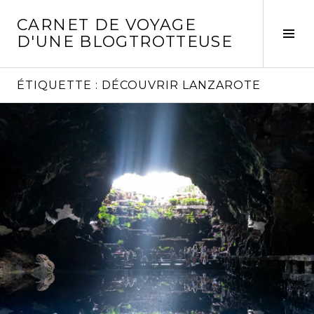
Aller
CARNET DE VOYAGE
au
Act
D'UNE BLOGTROTTEUSE
contenu
la
principal
col
laté
ÉTIQUETTE :
DÉCOUVRIR LANZAROTE