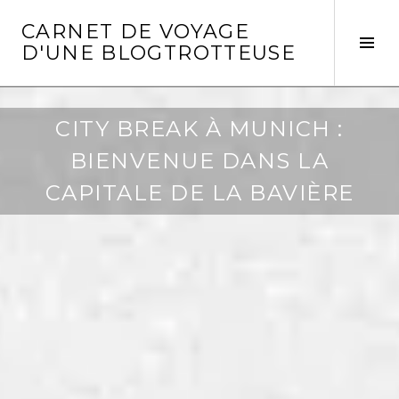
Aller
CARNET DE VOYAGE
au
Act
D'UNE BLOGTROTTEUSE
contenu
la
principal
col
laté
CITY BREAK À MUNICH :
BIENVENUE DANS LA
CAPITALE DE LA BAVIÈRE