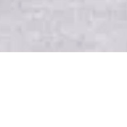
Article mis à jour le
19 décembre 2025
5/5 - (31 votes)
Il faut savoir que Munich est le premier voyage que j’ai
effectué en
Europe.
C’est celui qui m’a donné mes
« premiers frissons de voyage »
, si puis-je dire! Si vous
aussi vous avez envie de faire un city break à Munich,
vous échapper le temps d’un week-end, vous êtes au
bon endroit. Cette ville pleine de charisme se trouve à