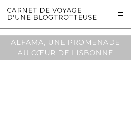
Aller
CARNET DE VOYAGE
au
Act
D'UNE BLOGTROTTEUSE
contenu
la
principal
col
laté
ALFAMA, UNE PROMENADE
AU CŒUR DE LISBONNE