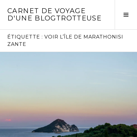
Aller
CARNET DE VOYAGE
au
Act
D'UNE BLOGTROTTEUSE
contenu
la
principal
col
laté
ÉTIQUETTE :
VOIR L’ÎLE DE MARATHONISI
ZANTE