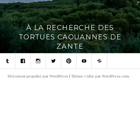
À LA RECHERCHE DES
TORTUES CAOUANNES DE
ZANTE
Tumblr
Facebook
Instagram
Twitter
Pinterest
Youtube
Contact
Fièrement propulsé par WordPress
|
Thème Cubic par
WordPress.com
.