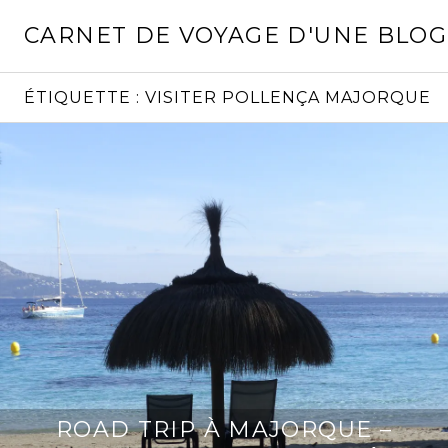
Aller
CARNET DE VOYAGE D'UNE BLO
au
contenu
principal
ÉTIQUETTE :
VISITER POLLENÇA MAJORQUE
ROAD TRIP À MAJORQUE –