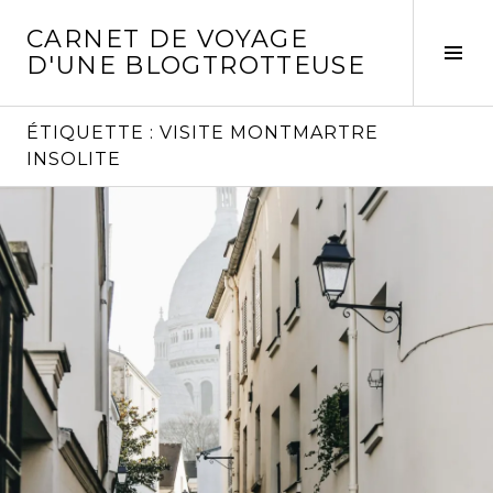
Aller
CARNET DE VOYAGE
au
Act
D'UNE BLOGTROTTEUSE
contenu
la
principal
col
laté
ÉTIQUETTE :
VISITE MONTMARTRE
INSOLITE