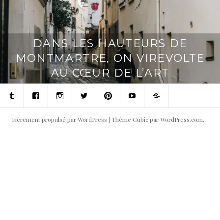
DANS LES HAUTEURS DE
MONTMARTRE, ON VIREVOLTE
AU CŒUR DE L’ART
Tumblr
Facebook
Instagram
Twitter
Pinterest
Youtube
Contact
Fièrement propulsé par WordPress
|
Thème Cubic par
WordPress.com
.