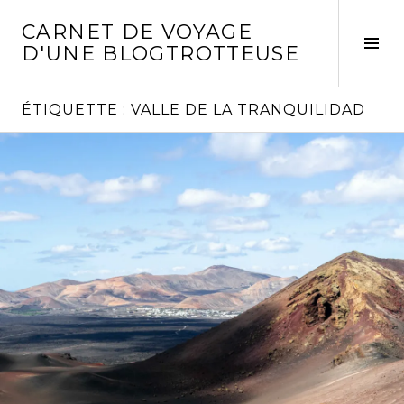
Aller
CARNET DE VOYAGE
au
Act
D'UNE BLOGTROTTEUSE
contenu
la
principal
col
laté
ÉTIQUETTE :
VALLE DE LA TRANQUILIDAD