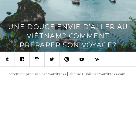
UNE DOUCE ENVIE D’ALLER AU
VIÊTNAM? COMMENT
PRÉPARER SON VOYAGE?
Tumblr
Facebook
Instagram
Twitter
Pinterest
Youtube
Contact
Fièrement propulsé par WordPress
|
Thème Cubic par
WordPress.com
.