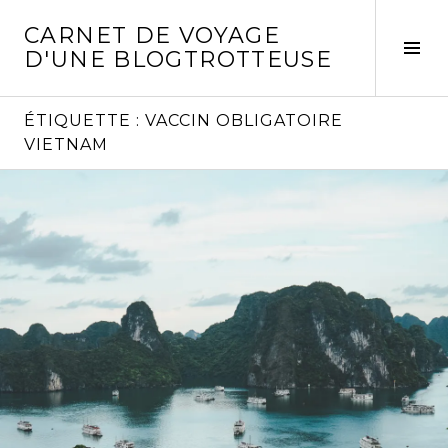
Aller
CARNET DE VOYAGE
au
Act
D'UNE BLOGTROTTEUSE
contenu
la
principal
col
laté
ÉTIQUETTE :
VACCIN OBLIGATOIRE
VIETNAM