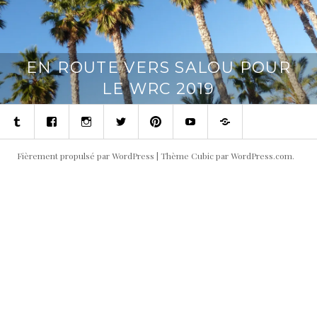
EN ROUTE VERS SALOU POUR
LE WRC 2019
Tumblr
Facebook
Instagram
Twitter
Pinterest
Youtube
Contact
Fièrement propulsé par WordPress
|
Thème Cubic par
WordPress.com
.