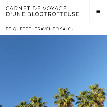
Aller
CARNET DE VOYAGE
au
Act
D'UNE BLOGTROTTEUSE
contenu
la
principal
col
laté
ÉTIQUETTE :
TRAVEL TO SALOU