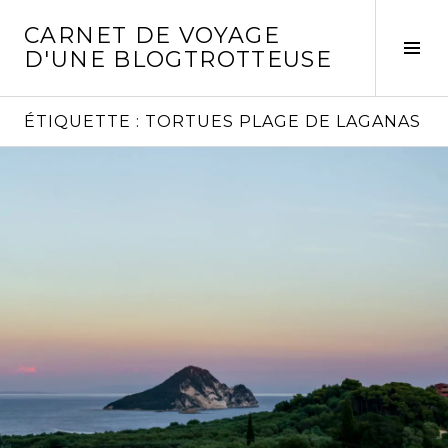
Aller
CARNET DE VOYAGE
au
Act
D'UNE BLOGTROTTEUSE
contenu
la
principal
col
laté
ÉTIQUETTE :
TORTUES PLAGE DE LAGANAS