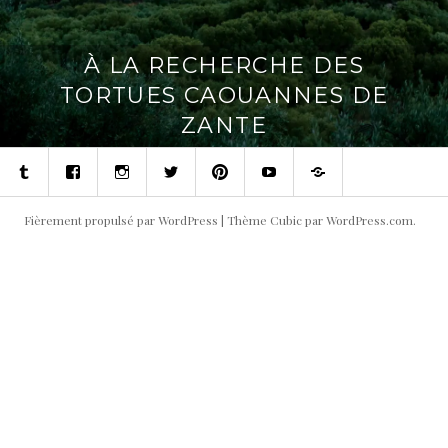
À LA RECHERCHE DES
TORTUES CAOUANNES DE
ZANTE
Tumblr
Facebook
Instagram
Twitter
Pinterest
Youtube
Contact
Fièrement propulsé par WordPress
|
Thème Cubic par
WordPress.com
.