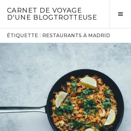
Aller
CARNET DE VOYAGE
au
Act
D'UNE BLOGTROTTEUSE
contenu
la
principal
col
laté
ÉTIQUETTE :
RESTAURANTS À MADRID