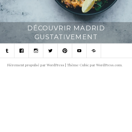
DÉCOUVRIR MADRID
GUSTATIVEMENT
Tumblr
Facebook
Instagram
Twitter
Pinterest
Youtube
Contact
Fièrement propulsé par WordPress
|
Thème Cubic par
WordPress.com
.