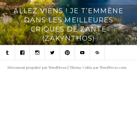
ALLEZ VIENS ! JE T’EMMÈNE
DANS LES MEILLEURES
CRIQUES DE ZANTE
(ZAKYNTHOS)
Tumblr
Facebook
Instagram
Twitter
Pinterest
Youtube
Contact
Fièrement propulsé par WordPress
|
Thème Cubic par
WordPress.com
.