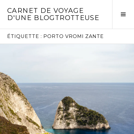
Aller
CARNET DE VOYAGE
au
Act
D'UNE BLOGTROTTEUSE
contenu
la
principal
col
laté
ÉTIQUETTE :
PORTO VROMI ZANTE