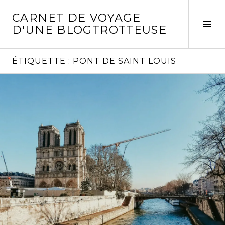
Aller
CARNET DE VOYAGE
au
Act
D'UNE BLOGTROTTEUSE
contenu
la
principal
col
laté
ÉTIQUETTE :
PONT DE SAINT LOUIS