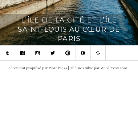
L’ÎLE DE LA CITÉ ET L’ÎLE
SAINT-LOUIS AU CŒUR DE
PARIS
Tumblr
Facebook
Instagram
Twitter
Pinterest
Youtube
Contact
Fièrement propulsé par WordPress
|
Thème Cubic par
WordPress.com
.