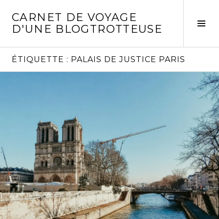
Aller
CARNET DE VOYAGE
au
Act
D'UNE BLOGTROTTEUSE
contenu
la
principal
col
laté
ÉTIQUETTE :
PALAIS DE JUSTICE PARIS