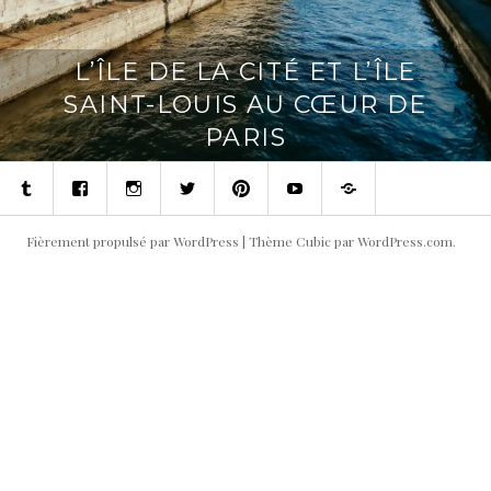
L’ÎLE DE LA CITÉ ET L’ÎLE
SAINT-LOUIS AU CŒUR DE
PARIS
Tumblr
Facebook
Instagram
Twitter
Pinterest
Youtube
Contact
Fièrement propulsé par WordPress
|
Thème Cubic par
WordPress.com
.