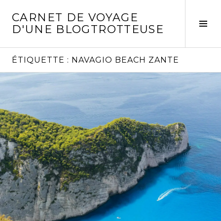
Aller
CARNET DE VOYAGE
au
Act
D'UNE BLOGTROTTEUSE
contenu
la
principal
col
laté
ÉTIQUETTE :
NAVAGIO BEACH ZANTE