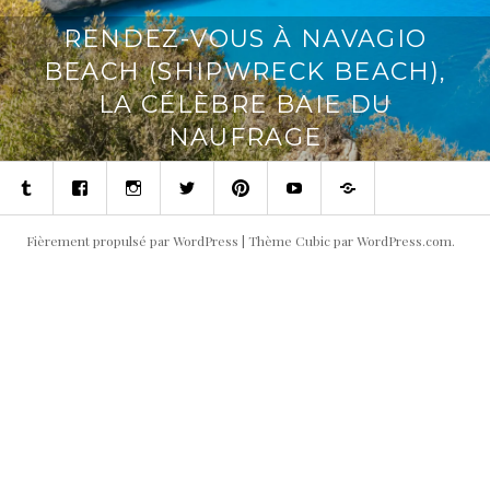
RENDEZ-VOUS À NAVAGIO
BEACH (SHIPWRECK BEACH),
LA CÉLÈBRE BAIE DU
NAUFRAGE
Tumblr
Facebook
Instagram
Twitter
Pinterest
Youtube
Contact
Fièrement propulsé par WordPress
|
Thème Cubic par
WordPress.com
.