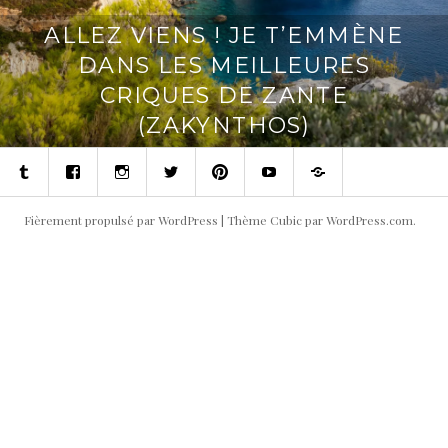
ALLEZ VIENS ! JE T’EMMÈNE
DANS LES MEILLEURES
CRIQUES DE ZANTE
(ZAKYNTHOS)
Tumblr
Facebook
Instagram
Twitter
Pinterest
Youtube
Contact
Fièrement propulsé par WordPress
|
Thème Cubic par
WordPress.com
.