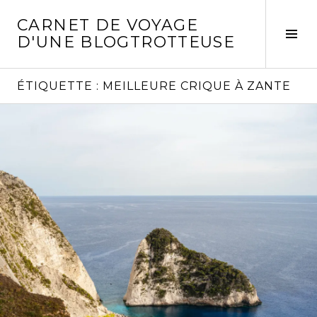
Aller
CARNET DE VOYAGE
au
Act
D'UNE BLOGTROTTEUSE
contenu
la
principal
col
laté
ÉTIQUETTE :
MEILLEURE CRIQUE À ZANTE