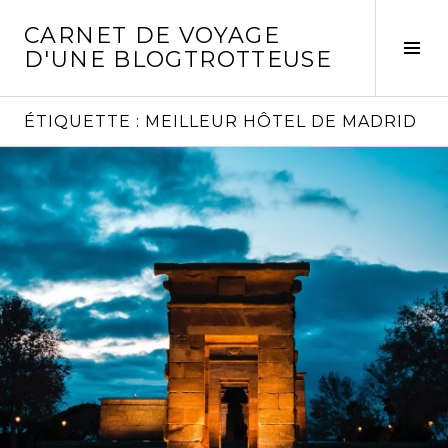
Aller
CARNET DE VOYAGE
au
Act
D'UNE BLOGTROTTEUSE
contenu
la
principal
col
laté
ÉTIQUETTE :
MEILLEUR HÔTEL DE MADRID