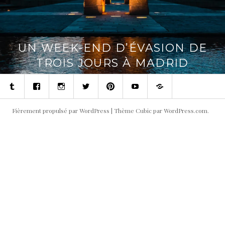
UN WEEK-END D’ÉVASION DE
TROIS JOURS À MADRID
Tumblr
Facebook
Instagram
Twitter
Pinterest
Youtube
Contact
Fièrement propulsé par WordPress
|
Thème Cubic par
WordPress.com
.