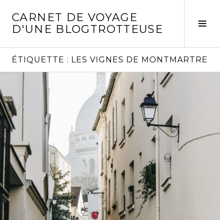
Aller
CARNET DE VOYAGE
au
Act
D'UNE BLOGTROTTEUSE
contenu
la
principal
col
laté
ÉTIQUETTE :
LES VIGNES DE MONTMARTRE