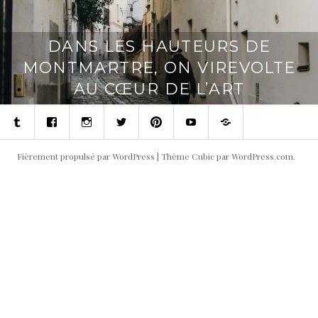
DANS LES HAUTEURS DE
MONTMARTRE, ON VIREVOLTE
AU CŒUR DE L’ART
Tumblr
Facebook
Instagram
Twitter
Pinterest
Youtube
Contact
Fièrement propulsé par WordPress
|
Thème Cubic par
WordPress.com
.