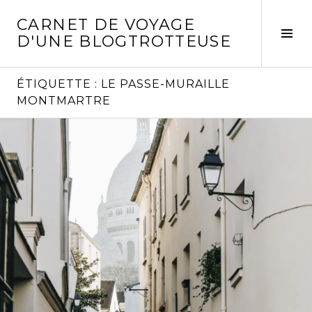
Aller
CARNET DE VOYAGE
au
Act
D'UNE BLOGTROTTEUSE
contenu
la
principal
col
laté
ÉTIQUETTE :
LE PASSE-MURAILLE
MONTMARTRE