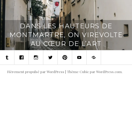
DANS LES HAUTEURS DE
MONTMARTRE, ON VIREVOLTE
AU CŒUR DE L’ART
Tumblr
Facebook
Instagram
Twitter
Pinterest
Youtube
Contact
Fièrement propulsé par WordPress
|
Thème Cubic par
WordPress.com
.