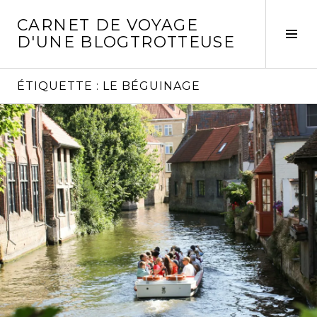
Aller
CARNET DE VOYAGE
au
Act
D'UNE BLOGTROTTEUSE
contenu
la
principal
col
laté
ÉTIQUETTE :
LE BÉGUINAGE