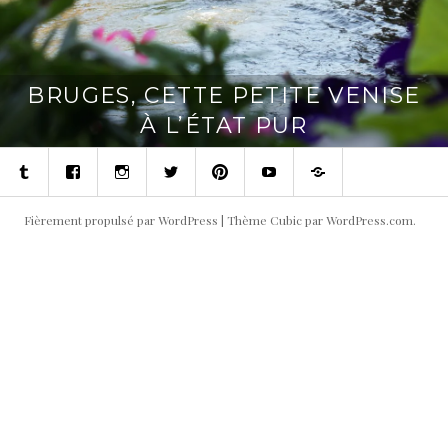
BRUGES, CETTE PETITE VENISE
À L’ÉTAT PUR
Tumblr
Facebook
Instagram
Twitter
Pinterest
Youtube
Contact
Fièrement propulsé par WordPress
|
Thème Cubic par
WordPress.com
.