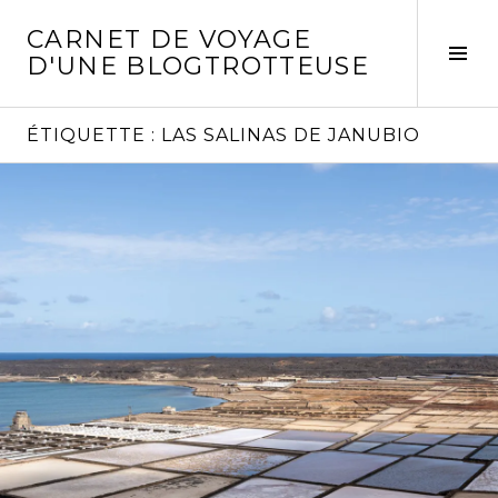
Aller
CARNET DE VOYAGE
au
Act
D'UNE BLOGTROTTEUSE
contenu
la
principal
col
laté
ÉTIQUETTE :
LAS SALINAS DE JANUBIO