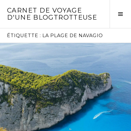
Aller
CARNET DE VOYAGE
au
Act
D'UNE BLOGTROTTEUSE
contenu
la
principal
col
laté
ÉTIQUETTE :
LA PLAGE DE NAVAGIO