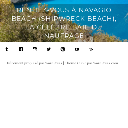
RENDEZ-VOUS À NAVAGIO
BEACH (SHIPWRECK BEACH),
LA CÉLÈBRE BAIE DU
NAUFRAGE
Tumblr
Facebook
Instagram
Twitter
Pinterest
Youtube
Contact
Fièrement propulsé par WordPress
|
Thème Cubic par
WordPress.com
.