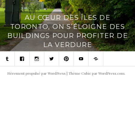
AU CŒUR DES ÎLES DE
TORONTO, ON S’ÉLOIGNE DES
BUILDINGS POUR PROFITER DE
LA VERDURE
Tumblr
Facebook
Instagram
Twitter
Pinterest
Youtube
Contact
Fièrement propulsé par WordPress
|
Thème Cubic par
WordPress.com
.