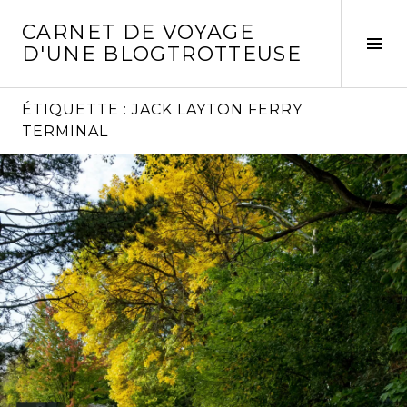
Aller
CARNET DE VOYAGE
au
Act
D'UNE BLOGTROTTEUSE
contenu
la
principal
col
laté
ÉTIQUETTE :
JACK LAYTON FERRY
TERMINAL