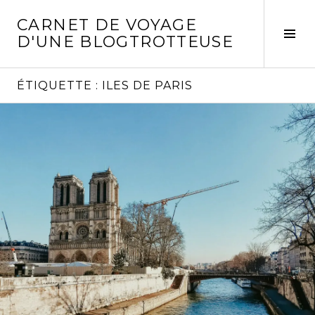
Aller
CARNET DE VOYAGE
au
Act
D'UNE BLOGTROTTEUSE
contenu
la
principal
col
laté
ÉTIQUETTE :
ILES DE PARIS