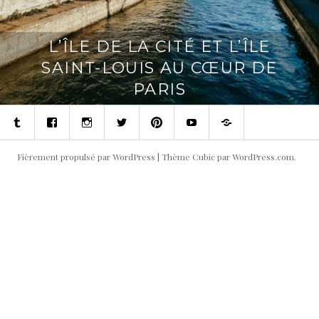
L’ÎLE DE LA CITÉ ET L’ÎLE
SAINT-LOUIS AU CŒUR DE
PARIS
Tumblr
Facebook
Instagram
Twitter
Pinterest
Youtube
Contact
Fièrement propulsé par WordPress
|
Thème Cubic par
WordPress.com
.