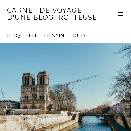
Aller
CARNET DE VOYAGE
au
Act
D'UNE BLOGTROTTEUSE
contenu
la
principal
col
laté
ÉTIQUETTE :
ILE SAINT LOUIS