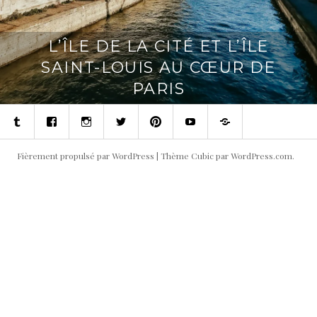
L’ÎLE DE LA CITÉ ET L’ÎLE
SAINT-LOUIS AU CŒUR DE
PARIS
Tumblr
Facebook
Instagram
Twitter
Pinterest
Youtube
Contact
Fièrement propulsé par WordPress
|
Thème Cubic par
WordPress.com
.