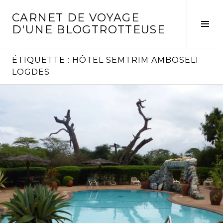
Aller
CARNET DE VOYAGE
au
Act
D'UNE BLOGTROTTEUSE
contenu
la
principal
col
laté
ÉTIQUETTE :
HÔTEL SEMTRIM AMBOSELI
LOGDES