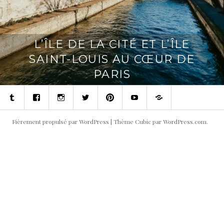
L’ÎLE DE LA CITÉ ET L’ÎLE
SAINT-LOUIS AU CŒUR DE
PARIS
Tumblr
Facebook
Instagram
Twitter
Pinterest
Youtube
Contact
Fièrement propulsé par WordPress
|
Thème Cubic par
WordPress.com
.