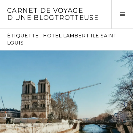
Aller
CARNET DE VOYAGE
au
Act
D'UNE BLOGTROTTEUSE
contenu
la
principal
col
laté
ÉTIQUETTE :
HOTEL LAMBERT ILE SAINT
LOUIS